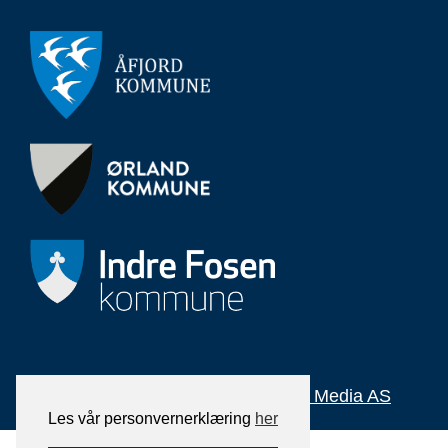
Bygget på
WordPress
av
Smart Media AS
Les vår personvernerklæring
her