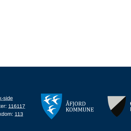
-side
ter:
116117
ykdom:
113