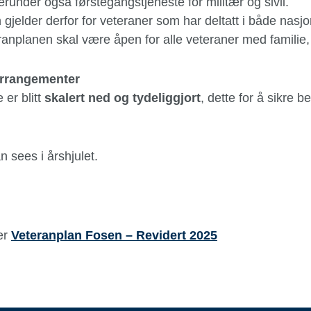
erunder også førstegangstjeneste for militær og sivil.
elder derfor for veteraner som har deltatt i både nasjon
eteranplanen skal være åpen for alle veteraner med familie
arrangementer
 er blitt
skalert ned og tydeliggjort
, dette for å sikre 
 sees i årshjulet.
er
Veteranplan Fosen – Revidert 2025