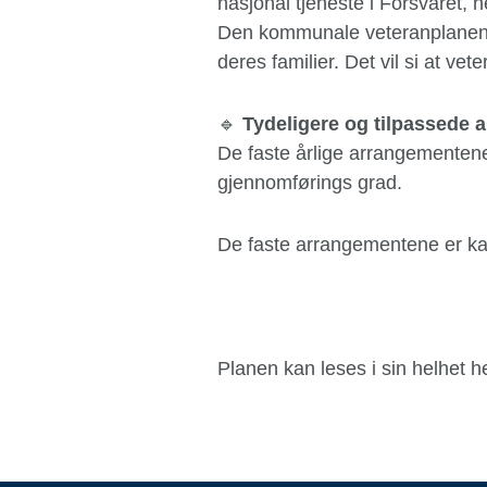
nasjonal tjeneste i Forsvaret, h
Den kommunale veteranplanen gj
deres familier. Det vil si at v
🔹
Tydeligere og tilpassede 
De faste årlige arrangementene
gjennomførings grad.
De faste arrangementene er kan
Planen kan leses i sin helhet h