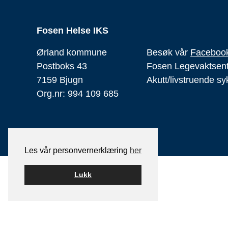
Fosen Helse IKS
Ørland kommune
Besøk vår
Facebook
Postboks 43
Fosen Legevaktsen
7159 Bjugn
Akutt/livstruende s
Org.nr: 994 109 685
Les vår personvernerklæring
her
Lukk