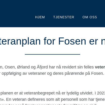
HJEM
TJENESTER
OM OSS
teranplan for Fosen er n
 Osen, Ørland og Åfjord har nå revidert sin felles
vete
bar oppfølging av veteraner og deres pårørende på Fosen.
 planen er at veteranbegrepet nå er tydelig utvidet. I 202
». En veteran defineres som alt personell som har tjenes