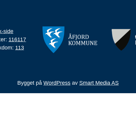
-side
ter:
116117
ykdom:
113
Bygget på
WordPress
av
Smart Media AS