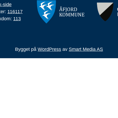
-side
ter:
116117
ykdom:
113
Bygget på
WordPress
av
Smart Media AS