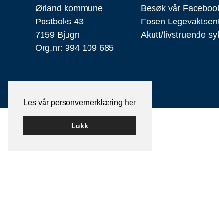
Ørland kommune
Besøk vår
Facebook
Postboks 43
Fosen Legevaktsen
7159 Bjugn
Akutt/livstruende s
Org.nr: 994 109 685
Les vår personvernerklæring
her
Lukk