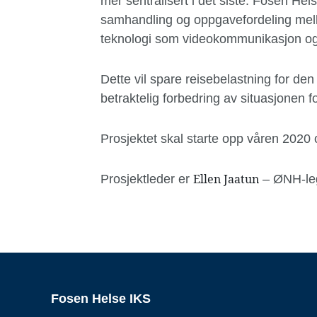
mer sentralisert i det siste. Fosen Helse
samhandling og oppgave­fordeling mellom
teknologi som videokommunikasjon og
Dette vil spare reisebelastning for de
betraktelig forbedring av situasjonen f
Prosjektet skal starte opp våren 2020
Ellen Jaatun
Prosjektleder er
– ØNH-leg
Fosen Helse IKS