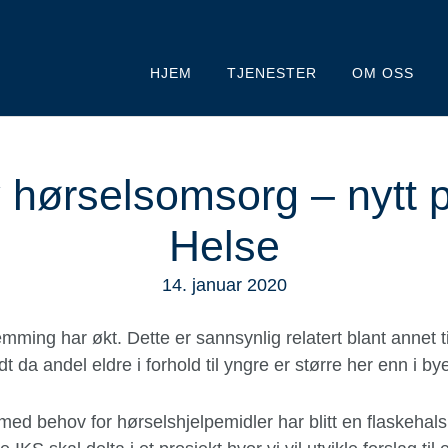
HJEM
TJENESTER
OM OSS
v hørselsomsorg – nytt p
Helse
14. januar 2020
g har økt. Dette er sannsynlig relatert blant annet til a
t da andel eldre i forhold til yngre er større her enn i by
ed behov for hørselshjelpemidler har blitt en flaskehals 