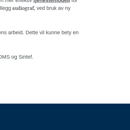
 en mer effektiv
tjenestemodell
for
audiograf,
llegg
ved bruk av ny
ns arbeid. Dette vil kunne bety en
 DMS og Sintef.