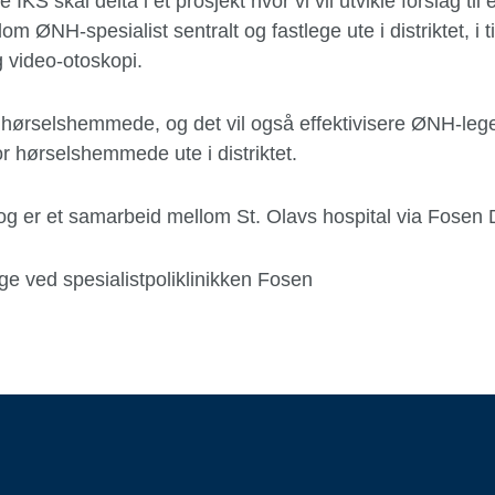
 IKS skal delta i et prosjekt hvor vi vil utvikle forslag til
 ØNH-spesialist sentralt og fastlege ute i distriktet, i ti
 video-otoskopi.
n hørselshemmede, og det vil også effektivisere ØNH-lege
or hørselshemmede ute i distriktet.
 og er et samarbeid mellom St. Olavs hospital via Fosen
e ved spesialistpoliklinikken Fosen